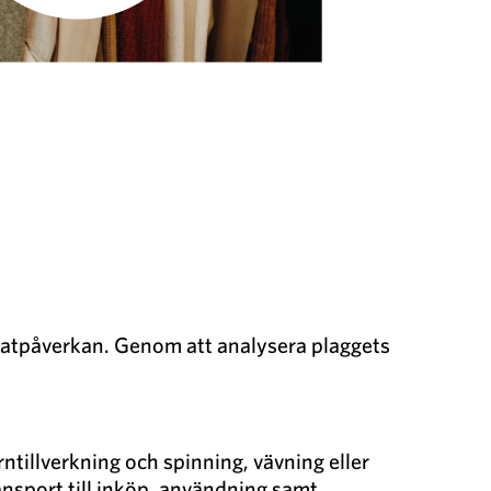
klimatpåverkan. Genom att analysera plaggets
rntillverkning och spinning, vävning eller
ansport till inköp, användning samt