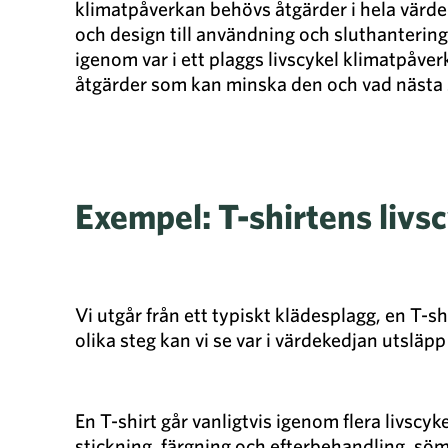
klimatpåverkan behövs åtgärder i hela värde
och design till användning och sluthantering. 
igenom var i ett plaggs livscykel klimatpåverk
åtgärder som kan minska den och vad nästa 
Exempel: T-shirtens livsc
Vi utgår från ett typiskt klädesplagg, en T-s
olika steg kan vi se var i värdekedjan utslä
En T-shirt går vanligtvis igenom flera livscyk
stickning, färgning och efterbehandling, söm