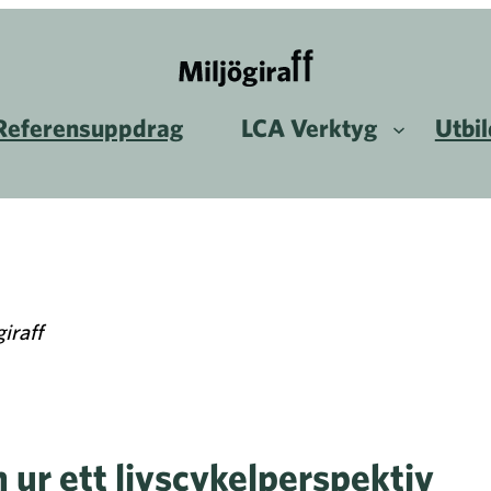
Referensuppdrag
LCA Verktyg
Utbi
iraff
 ur ett livscykelperspektiv