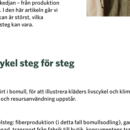
kedjan – från produktion
I den här artikeln går vi
an är störst, vilka
steg kan vara.
ykel steg för steg
hirt i bomull, för att illustrera kläders livscykel och 
pp och resursanvändning uppstår.
elsteg: fiberproduktion (i detta fall bomullsodling), ga
nad, transport från fabrik till butik, konsumentens tr