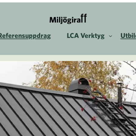
Referensuppdrag
LCA Verktyg
Utbi
Start
/
Case
/
90 % lägre koldiox
90 % l