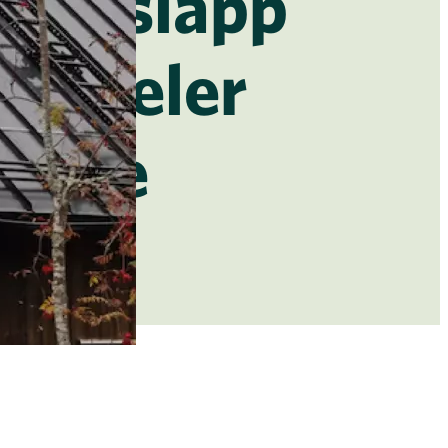
idutsläpp
lpaneler
erige