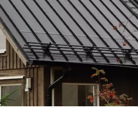
koldiox
med so
från Sv