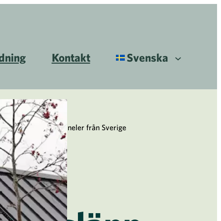
ldning
Kontakt
Svenska
idutsläpp med solpaneler från Sverige
ägre