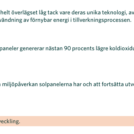
lt överlägset låg tack vare deras unika teknologi, av
vändning av förnybar energi i tillverkningsprocessen.
paneler genererar nästan 90 procents lägre koldioxid
ken miljöpåverkan solpanelerna har och att fortsätta u
eckling.